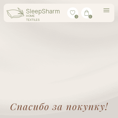
SleepSharm
HOME
0
0
TEXTILES
Спасибо за покупку!
Скоро мы с вами свяжемся для
уточнения деталей доставки.