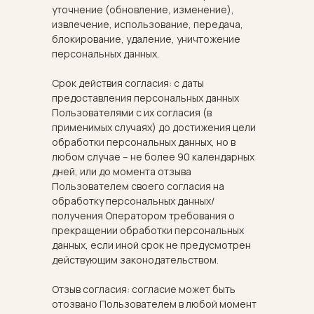
уточнение (обновление, изменение),
извлечение, использование, передача,
блокирование, удаление, уничтожение
персональных данных.
Срок действия согласия: с даты
предоставления персональных данных
Пользователями с их согласия (в
применимых случаях) до достижения цели
обработки персональных данных, но в
любом случае – не более 90 календарных
дней, или до момента отзыва
Пользователем своего согласия на
обработку персональных данных/
SleepSharm
получения Оператором требования о
HOME TEXTILES
прекращении обработки персональных
ИП Ревера Руслана
данных, если иной срок не предусмотрен
Витальевна
действующим законодательством.
ИНН 632514045175
ОГРНИП 31847 04000 71742
Отзыв согласия: согласие может быть
отозвано Пользователем в любой момент
СОЦСЕТИ