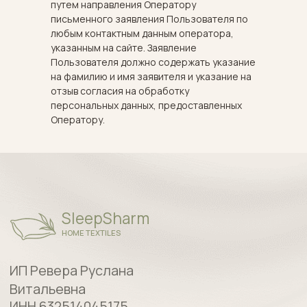
путем направления Оператору
Вконтакте
письменного заявления Пользователя по
любым контактным данным оператора,
Телеграм
указанным на сайте. Заявление
КАТАЛОГ
ИНФОРМАЦИЯ
Пользователя должно содержать указание
на фамилию и имя заявителя и указание на
Комплекты белья
Оплата
отзыв согласия на обработку
Простыни
Доставка
персональных данных, предоставленных
Полотенца
Обмен и возврат
Оператору.
Пледы
Контакты
Покрывала
Договор оферты
Подушки
Политика
конфиденциальности
Одеяла
2025
SLEEPSHARM
Разработка сайта