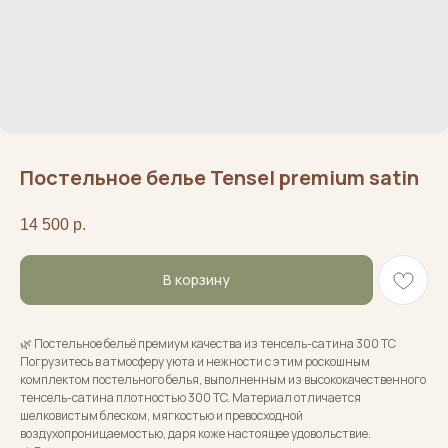
Постельное белье Tensel premium satin
14 500
р.
В корзину
🌿 Постельное бельё премиум качества из тенсель-сатина 300 TC
Погрузитесь в атмосферу уюта и нежности с этим роскошным
комплектом постельного белья, выполненным из высококачественного
тенсель-сатина плотностью 300 TC. Материал отличается
шелковистым блеском, мягкостью и превосходной
воздухопроницаемостью, даря коже настоящее удовольствие.