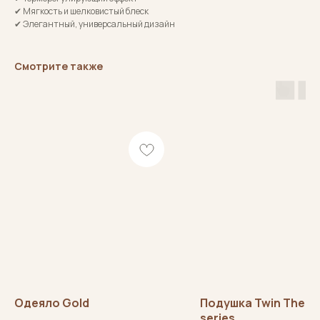
✔ Мягкость и шелковистый блеск
✔ Элегантный, универсальный дизайн
Смотрите также
SleepSharm
HOME TEXTILES
ИП Ревера Руслана
Витальевна
ИНН 632514045175
ОГРНИП 31847 04000 71742
СОЦСЕТИ
Вконтакте
Телеграм
КАТАЛОГ
ИНФОРМАЦИЯ
Комплекты белья
Оплата
Одеяло Gold
Подушка Twin Ther
Простыни
Доставка
series