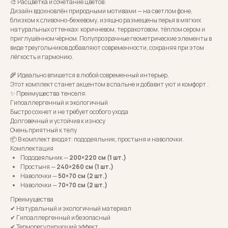
🎨 Расцветка и сочетание цветов:
Дизайн вдохновлён природными мотивами — на светлом фоне,
близком к сливочно-бежевому, изящно размещены перья в мягких
натуральных оттенках: коричневом, терракотовом, тёплом сером и
приглушённом чёрном. Полупрозрачные геометрические элементы в
виде треугольников добавляют современности, сохраняя при этом
лёгкость и гармонию.
🌾 Идеально впишется в любой современный интерьер,
Этот комплект станет акцентом в спальне и добавит уют и комфорт .
✨ Преимущества тенселя:
Гипоаллергенный и экологичный
Быстро сохнет и не требует особого ухода
Долговечный и устойчив к износу
Очень приятный к телу
📦 В комплект входят: пододеяльник, простыня и наволочки.
Комплектация
Пододеяльник —
200×220 см (1 шт.)
Простыня —
240×260 см (1 шт.)
Наволочки —
50×70 см (2 шт.)
Наволочки —
70×70 см (2 шт.)
Преимущества
✔ Натуральный и экологичный материал
✔ Гипоаллергенный и безопасный
✔ Терморегулирующий эффект