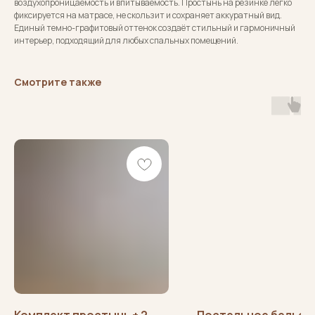
воздухопроницаемость и впитываемость. Простынь на резинке легко
фиксируется на матрасе, не скользит и сохраняет аккуратный вид.
Единый темно-графитовый оттенок создаёт стильный и гармоничный
интерьер, подходящий для любых спальных помещений.
Смотрите также
SleepSharm
HOME TEXTILES
ИП Ревера Руслана
Витальевна
ИНН 632514045175
ОГРНИП 31847 04000 71742
СОЦСЕТИ