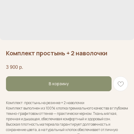
Комплект простынь + 2 наволочки
3 900
р.
В корзину
Комплект: простынь на резинке + 2 наволочки
Комплект выполнен из 100% хлопка премиального качества в глубокем
темно-графитовом оттенке — практически черном. Ткань мягкая,
прочная и дышащая, обеспечивая комфортный и здоровый сон.
Высокая плотность материала гарантирует долговечность и
сохранение цвета, а натуральный хлопок обеспечивает отличную