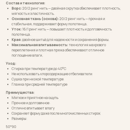
Состав и технология:
Ворс:
20/2 ринг нить — двойная скрутка обеспечивает плотность,
мягкость и эластичность.
Основная ткань (основа):
20/2 ринг нить — прочная и
стабильная, поддерживает форму полотенца.
Уток:
16/1 ринг нить — повышает плотность и долговечность
полотенца.
Края:
двойное шитьё для надежности и сохранения формы.
Максимальная впитываемость:
технология махрового
переплетения и плотная пряжа обеспечивают отличное
поглощение влаги.
Уход:
Стирка при температуре до 40°C
Не использовать хлорсодержащие отбеливатели
Сушка при низкой температуре
Глажка при средней температуре
Преимущества:
Мягкое и приятное на ощупь
Прочное и долговечное
Отлично впитывает влагу
Сохраняет форму даже после многочисленных стирок
Рвзмеры:
50*90