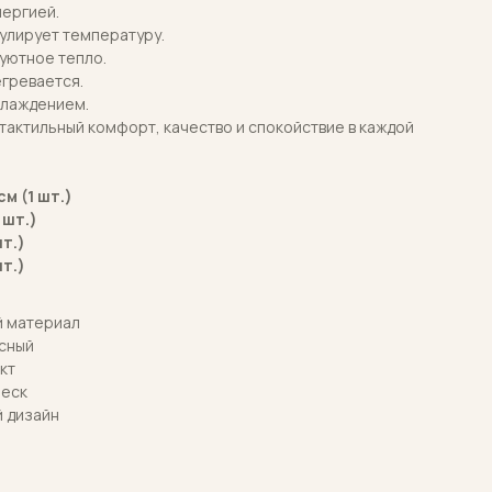
лергией.
улирует температуру.
уютное тепло.
егревается.
слаждением.
тактильный комфорт, качество и спокойствие в каждой
м (1 шт.)
 шт.)
шт.)
шт.)
й материал
сный
кт
леск
й дизайн