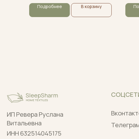
Подробнее
В корзину
По
СОЦСЕТИ
SleepSharm
HOME TEXTILES
Вконтакте
ИП Ревера Руслана
Витальевна
Телеграм
ИНН 632514045175
ОГРНИП 31847 04000 71742