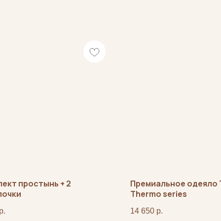
ект простынь + 2
Премиальное одеяло 
лочки
Thermo series
р.
14 650
р.