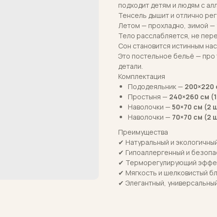
подходит детям и людям с ал
Тенсель дышит и отлично рег
Летом — прохладно, зимой — 
Тело расслабляется, не пер
Сон становится истинным на
Это постельное бельё — про 
детали.
Комплектация
Пододеяльник —
200×220 с
Простыня —
240×260 см (1
Наволочки —
50×70 см (2 
Наволочки —
70×70 см (2 
Преимущества
✔ Натуральный и экологичны
✔ Гипоаллергенный и безопа
✔ Терморегулирующий эффе
✔ Мягкость и шелковистый б
✔ Элегантный, универсальны