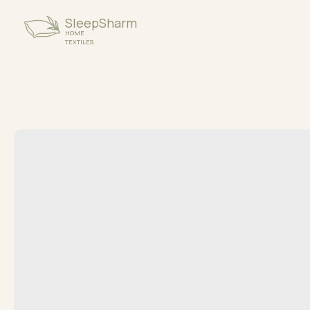
SleepSharm
Катал
HOME
TEXTILES