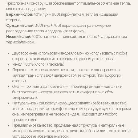
Трёхслойная конструкция обеспечивает оптимальное сочетание тепла,
мягкости и поддержки:
Верхний слой:
40% пух + 60% перо—лёгкая, тёплая и дышащая
сторона.
Средний слой:
30% пух + 70% перо—создаёт равномерное
распределение тепла и поддерживает форму.
Нижний слой:
100% наногель — мягкий, адаптивный, с выраженным
термобалансом.
Двустороннее использование одеяло можно использовать с любой
стороны, в зависимости от желаемого уровня уюта и тепла.
Чехол: 100% хлопок (перкаль)
Перкаль — это высококачественная, плотная и одновременно
мягкая ткань с гладкой шелковистой текстурой.(Как в дорогих
отелях)
Она: — прочная и долговечная — гипоаллергенная — «дышит» и
быстро сохнет — сохраняет свежесть и комфорт при любом
микроклимате
Натуральное и саморегулирующееся одеяло «работает» вместе с
телом — поддерживает комфортную температуру и сухость во время
сна, не перегревая и не переохлаждая. Подходит для любого
времени года.
Премиальное качество, продуманная структура и натуральные
материалы делают это одеяло отличным выбором для тех, кто ценит
уют, здоровье и безупречный сон.